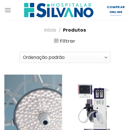
Skip
COMPRAR
to
ONLINE
content
Início
/
Produtos
Filtrar