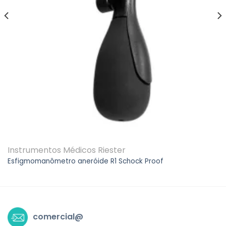
Instrumentos Médicos Riester
Esfigmomanômetro aneróide R1 Schock Proof
comercial@