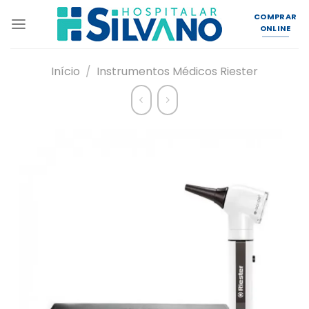
Skip
COMPRAR
to
ONLINE
content
Início
/
Instrumentos Médicos Riester