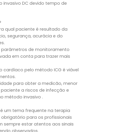
o invasivo DC devido tempo de
?
ra qual paciente é resultado da
cio, segurança, acurácia e do
s.
s parâmetros de monitoramento
vada em conta para trazer mais
 cardíaco pelo método ICG é viável
mentos.
idade para obter a medicão, menor
 paciente a riscos de infecção e
o método invasivo .
é um tema frequente na terapia
obrigatório para os profissionais
m sempre estar atentos aos sinais
sendo observados.