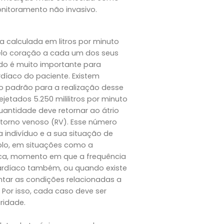
onitoramento não invasivo.
 calculada em litros por minuto
elo coração a cada um dos seus
do é muito importante para
íaco do paciente. Existem
 padrão para a realização desse
etados 5.250 mililitros por minuto
antidade deve retornar ao átrio
etorno venoso (RV). Esse número
 indivíduo e a sua situação de
plo, em situações como a
sica, momento em que a frequência
ardíaco também, ou quando existe
tar as condições relacionadas a
 Por isso, cada caso deve ser
ridade.