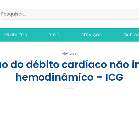
esquisar
or:
PRODUTOS
BLOG
SERVIÇOS
FALE 
Notícias
o do débito cardíaco não i
hemodinâmico – ICG