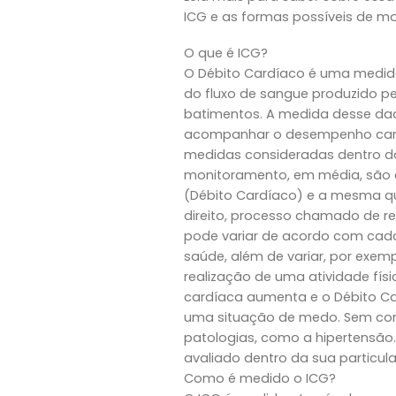
ICG e as formas possíveis de m
O que é ICG?
O Débito Cardíaco é uma medida
do fluxo de sangue produzido p
batimentos. A medida desse da
acompanhar o desempenho card
medidas consideradas dentro do
monitoramento, em média, são ej
(Débito Cardíaco) e a mesma qu
direito, processo chamado de r
pode variar de acordo com cada
saúde, além de variar, por exem
realização de uma atividade fí
cardíaca aumenta e o Débito C
uma situação de medo. Sem con
patologias, como a hipertensão.
avaliado dentro da sua particula
Como é medido o ICG?