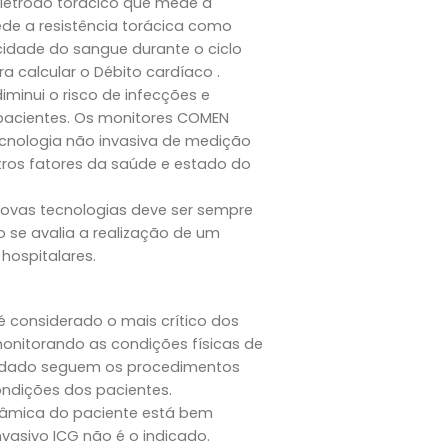
letrodo torácico que mede a
de a resistência torácica como
idade do sangue durante o ciclo
a calcular o Débito cardíaco .
minui o risco de infecções e
pacientes. Os monitores COMEN
nologia não invasiva de medição
tros fatores da saúde e estado do
 novas tecnologias deve ser sempre
se avalia a realização de um
hospitalares.
 considerado o mais crítico dos
nitorando as condições físicas de
cuidado seguem os procedimentos
ondições dos pacientes.
âmica do paciente está bem
asivo ICG não é o indicado.