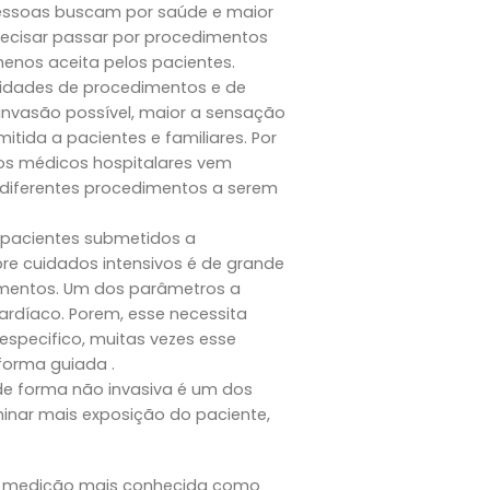
essoas buscam por saúde e maior
precisar passar por procedimentos
enos aceita pelos pacientes.
idades de procedimentos e de
nvasão possível, maior a sensação
tida a pacientes e familiares. Por
os médicos hospitalares vem
 diferentes procedimentos a serem
pacientes submetidos a
re cuidados intensivos é de grande
imentos. Um dos parâmetros a
ardíaco. Porem, esse necessita
 especifico, muitas vezes esse
forma guiada .
e forma não invasiva é um dos
inar mais exposição do paciente,
sa medição mais conhecida como