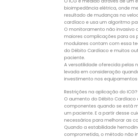
O ICG é medido através de um e
bioimpedância elétrica, onde me
resultado de mudanças na veloc
cardíaco e usa um algoritmo par
O monitoramento não invasivo di
maiores complicações para os 
modulares contam com essa tec
do Débito Cardíaco e muitos ou
paciente.
A versatilidade oferecida pelas
levada em consideração quando 
investimento nos equipamentos 
Restrições na aplicação do ICG?
O aumento do Débito Cardíaco é
componentes quando se está mo
um paciente. E a partir desse 
necessários para melhorar as c
Quando a estabilidade hemodin
comprometida, o método não inv