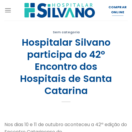
Skip
COMPRAR
to
ONLINE
content
Sem categoria
Hospitalar Silvano
participa do 42º
Encontro dos
Hospitais de Santa
Catarina
Nos dias 10 e 11 de outubro aconteceu a 42ª edição do
Encontro Catarinense de